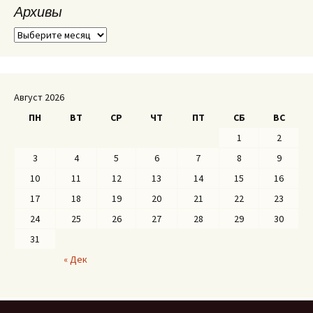
Архивы
А
р
х
и
в
Август 2026
ы
ПН
ВТ
СР
ЧТ
ПТ
СБ
ВС
1
2
3
4
5
6
7
8
9
10
11
12
13
14
15
16
17
18
19
20
21
22
23
24
25
26
27
28
29
30
31
« Дек