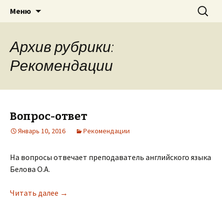
Перейти
Найти:
«Созвездие УНИКУС-2»
Меню
к
содержимому
Архив рубрики:
Рекомендации
Вопрос-ответ
Январь 10, 2016
Рекомендации
На вопросы отвечает преподаватель английского языка
Белова О.А.
Читать далее
Вопрос-ответ
→