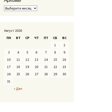
А
р
х
и
в
Август 2026
ы
ПН
ВТ
СР
ЧТ
ПТ
СБ
ВС
1
2
3
4
5
6
7
8
9
10
11
12
13
14
15
16
17
18
19
20
21
22
23
24
25
26
27
28
29
30
31
« Дек