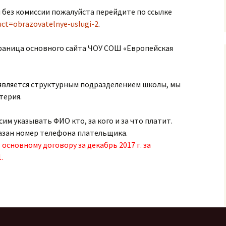
 без комиссии пожалуйста перейдите по ссылке
uct=obrazovatelnye-uslugi-2
.
раница основного сайта ЧОУ СОШ «Европейская
 является структурным подразделением школы, мы
терия.
м указывать ФИО кто, за кого и за что платит.
азан номер телефона плательщика.
 основному договору за декабрь 2017 г. за
.