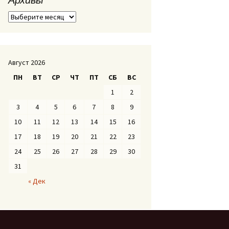
А
р
х
и
в
Август 2026
ы
ПН
ВТ
СР
ЧТ
ПТ
СБ
ВС
1
2
3
4
5
6
7
8
9
10
11
12
13
14
15
16
17
18
19
20
21
22
23
24
25
26
27
28
29
30
31
« Дек