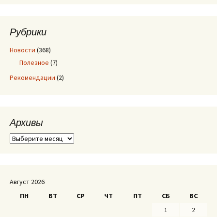
Рубрики
Новости
(368)
Полезное
(7)
Рекомендации
(2)
Архивы
А
р
х
и
в
Август 2026
ы
ПН
ВТ
СР
ЧТ
ПТ
СБ
ВС
1
2