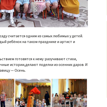
саду считается одним из самых любимых у детей.
ждый ребёнок на таком празднике и артист и
ствием готовятся к нему :разучивают стихи,
очные истории,делают поделки из осенних даров. И
савицу — Осень.