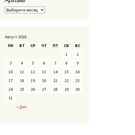
А
р
х
и
в
Август 2026
ы
ПН
ВТ
СР
ЧТ
ПТ
СБ
ВС
1
2
3
4
5
6
7
8
9
10
11
12
13
14
15
16
17
18
19
20
21
22
23
24
25
26
27
28
29
30
31
« Дек