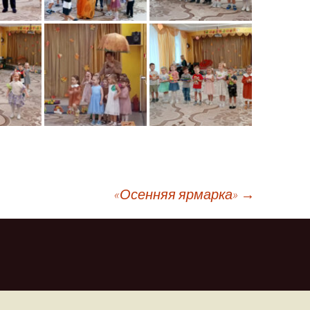
«Осенняя ярмарка»
→