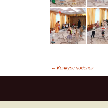
←
Конкурс поделок
Навигация
по