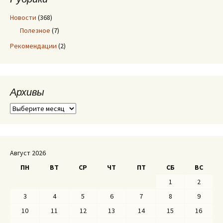
Новости
(368)
Полезное
(7)
Рекомендации
(2)
Архивы
А
р
х
и
в
Август 2026
ы
ПН
ВТ
СР
ЧТ
ПТ
СБ
ВС
1
2
3
4
5
6
7
8
9
10
11
12
13
14
15
16